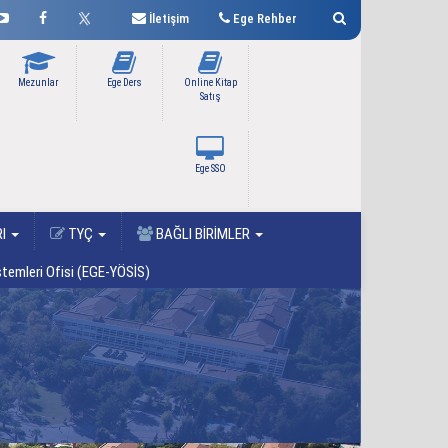
İletişim
Ege Rehber
Mezunlar
Ege Ders
Online Kitap
Satış
Ege SSO
RI
TYÇ
BAĞLI BİRİMLER
temleri Ofisi (EGE-YÖSİS)